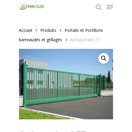
Menu
Skip
to
search
Close
main
Menu
content
Accueil
Produits
Portails et Portillons
barreaudés et grillagés
Autoportant TT