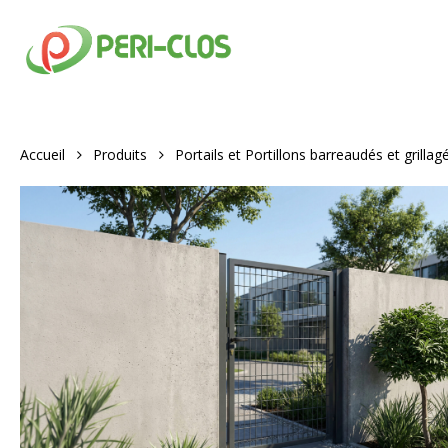
Skip
to
main
content
Accueil
Produits
Portails et Portillons barreaudés et grillag