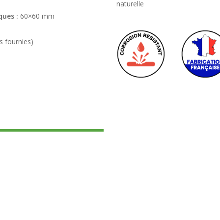
naturelle
ques :
60×60 mm
s fournies)