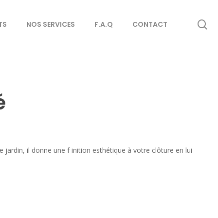
se
TS
NOS SERVICES
F.A.Q
CONTACT
é
e jardin, il donne une f inition esthétique à votre clôture en lui