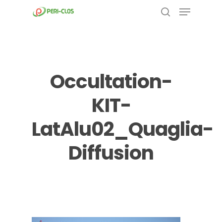
Menu
Skip
to
search
Close
main
Menu
content
Occultation-
KIT-
LatAlu02_Quaglia-
Diffusion