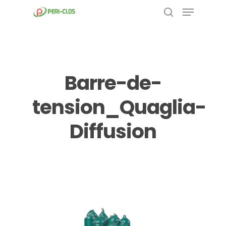
Menu
Skip
to
search
Close
main
Menu
content
Barre-de-
tension_Quaglia-
Diffusion