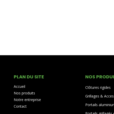
PLAN DU SITE
NOS PRODU
Accueil
Clôtures rigides
Nos produits
Grillages & Acces
Notre entreprise
Portails alumini
Contact
Portails grillagés