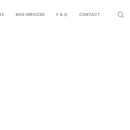
se
TS
NOS SERVICES
F.A.Q
CONTACT