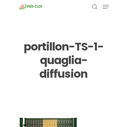
Menu
Skip
to
search
Close
main
Menu
content
portillon-TS-1-
quaglia-
diffusion