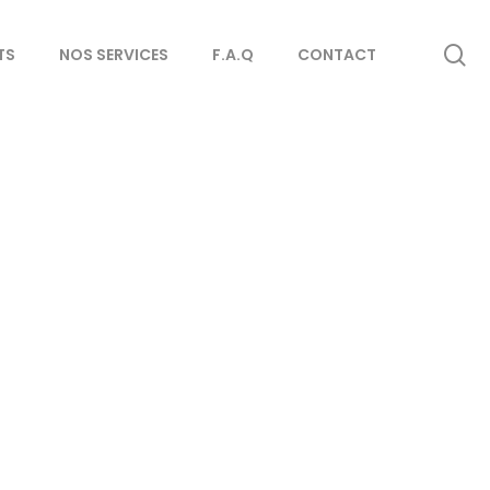
se
TS
NOS SERVICES
F.A.Q
CONTACT