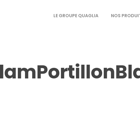
LE GROUPE QUAGLIA
NOS PRODUI
amPortillonBl