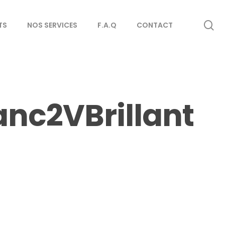
se
TS
NOS SERVICES
F.A.Q
CONTACT
anc2VBrillant