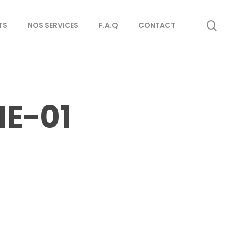
se
TS
NOS SERVICES
F.A.Q
CONTACT
NE-01