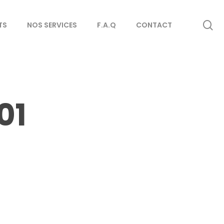
se
TS
NOS SERVICES
F.A.Q
CONTACT
01