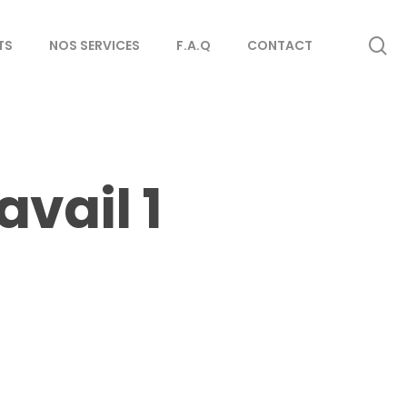
se
TS
NOS SERVICES
F.A.Q
CONTACT
vail 1