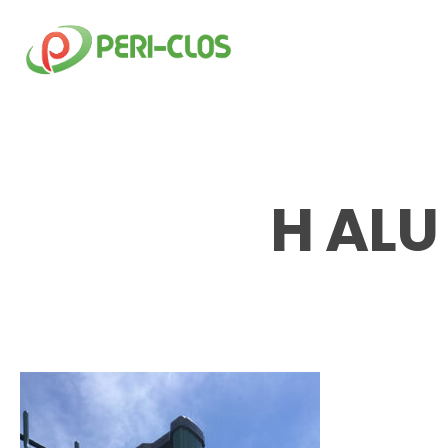
Skip
to
main
content
H ALU