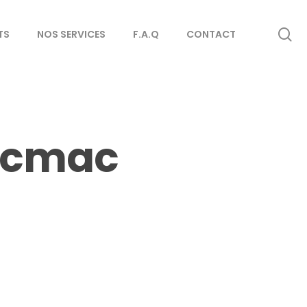
se
TS
NOS SERVICES
F.A.Q
CONTACT
Micmac