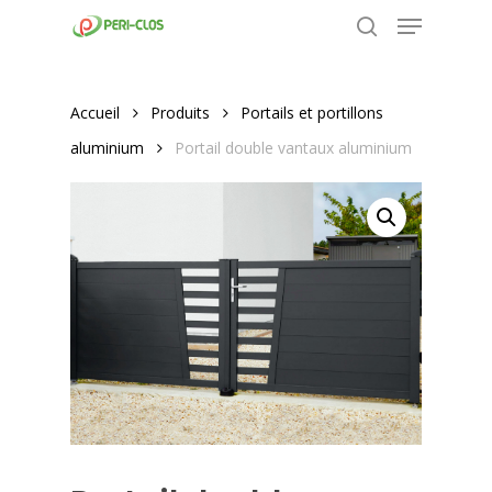
Menu
Skip
to
search
Close
main
Menu
content
Accueil
Produits
Portails et portillons
aluminium
Portail double vantaux aluminium