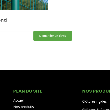
ond
Demander un devis
PLAN DU SITE
NOS PRODU
Accueil
Clôtures rigides
Nos produits
Grillages & Acces