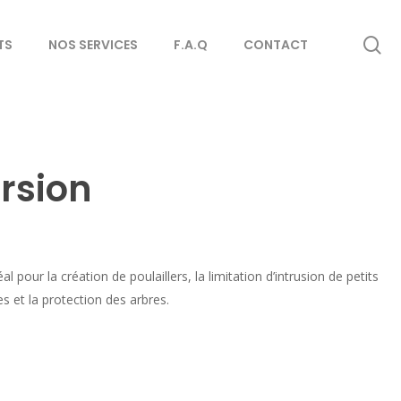
se
TS
NOS SERVICES
F.A.Q
CONTACT
orsion
l pour la création de poulaillers, la limitation d’intrusion de petits
es et la protection des arbres.