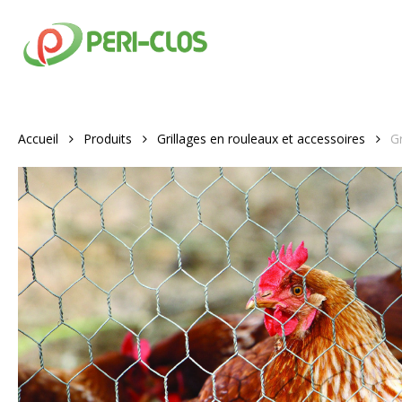
Skip
to
main
content
Accueil
Produits
Grillages en rouleaux et accessoires
Gr