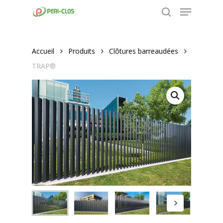
Menu
Skip
to
search
Close
main
Menu
content
Accueil
Produits
Clôtures barreaudées
TRAP®