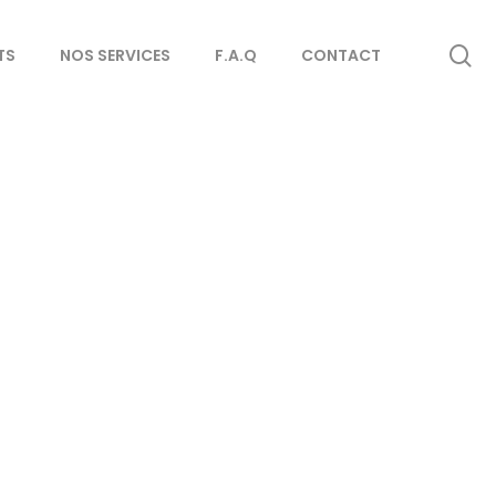
se
TS
NOS SERVICES
F.A.Q
CONTACT